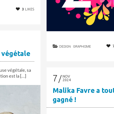
3
LIKES
DESIGN
GRAPHISME
 végétale
use végétale, sa
7
ion est la […]
NOV
2024
Malika Favre a tou
gagné !