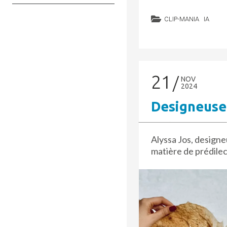
CLIP-MANIA
IA
21
NOV
2024
Designeuse
Alyssa Jos, designe
matière de prédilect