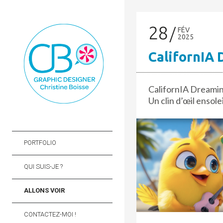
28
FÉV
2025
CalifornIA 
CalifornIA Dreamin’
Un clin d’œil ensolei
PORTFOLIO
QUI SUIS-JE ?
ALLONS VOIR
CONTACTEZ-MOI !