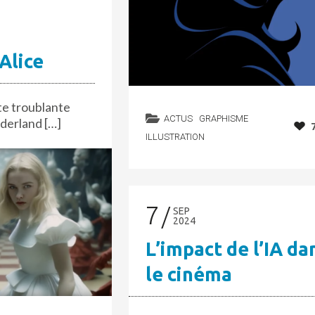
Alice
te troublante
ACTUS
GRAPHISME
nderland […]
ILLUSTRATION
7
SEP
2024
L’impact de l’IA da
le cinéma