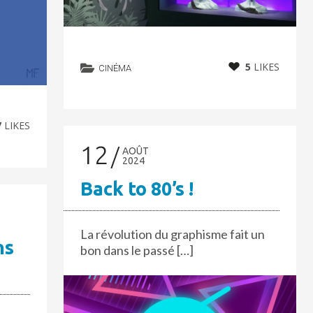
5
LIKES
CINÉMA
7
LIKES
12
AOÛT
2024
Back to 80’s !
La révolution du graphisme fait un
ns
bon dans le passé […]