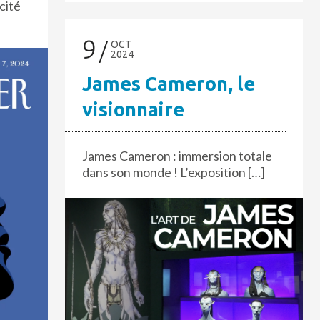
icité
9
OCT
2024
James Cameron, le
visionnaire
James Cameron : immersion totale
dans son monde ! L’exposition […]