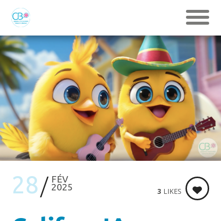
28
FÉV
2025
3
LIKES