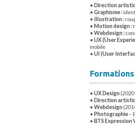
•
Direction artisti
•
Graphisme :
ident
•
Illustration :
roug
•
Motion design :
m
•
Webdesign :
conc
•
UX (User Experie
mobile
•
UI (User Interfac
Formations
•
UX Design
(2020 
•
Direction artist
•
Webdesign
(2014
•
Photographie
– 
•
BTS Expression V