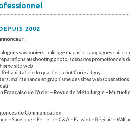
ofessionnel
DEPUIS 2002
annonceur :
alogues saisonniers, balisage magasin, campagnes saisonn
réparations au shooting photo, scénarios promotionnels d
hisme site web
–
Réhabilitation du quartier Joliot Curie à Igny
ters, maintenance et graphisme des sites web (opérations 
catif
on Française de l’Acier – Revue de Métallurgie – Mutuel
Agences de Communication :
uce – Samsung – Ferrero – C&A – Easyjet – Régilait – Willi