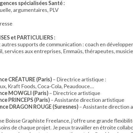
gences spécialisées Santé :
isuelle, argumentaires, PLV
presse
ISES et PARTICULIERS :
et autres supports de communication : coach en développ
l, services aux entreprises, Emmaüs, thérapeutes, musicie
nce CRÉATURE (Paris)
– Directrice artistique :
eux, Kraft Foods, Coca-Cola, Peaudouce…
ence MOWGLI (Paris)
– Directrice artistique
nce PRINCEPS (Paris)
– Assistante direction artistique
gence DRAGON ROUGE (Suresnes)
– Assistante direction a
ne Boisse Graphiste Freelance, j’offre une grande flexibili
ins de chaque projet. Je peux travailler en étroite collab