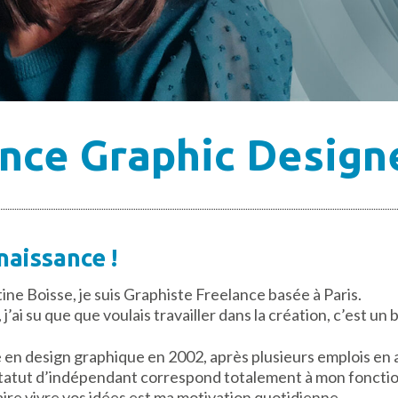
nce Graphic Design
naissance !
ne Boisse, je suis Graphiste Freelance basée à Paris.
 j’ai su que que voulais travailler dans la création, c’est u
en design graphique en 2002, après plusieurs emplois en
e statut d’indépendant correspond totalement à mon fonct
aire vivre vos idées est ma motivation quotidienne.