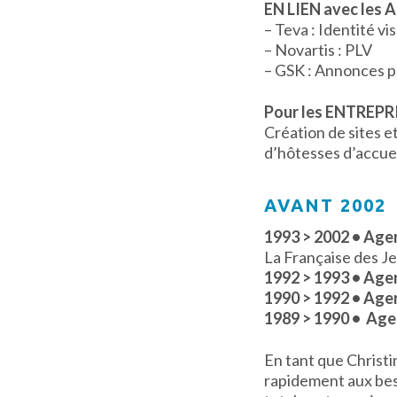
EN LIEN avec les A
– Teva : Identité v
– Novartis : PLV
– GSK : Annonces 
Pour les ENTREPR
Création de sites 
d’hôtesses d’accuei
AVANT 2002
1993 > 2002 • Age
La Française des J
1992 > 1993 • Ag
1990 > 1992 • Age
1989 > 1990 • A
En tant que Christi
rapidement aux beso