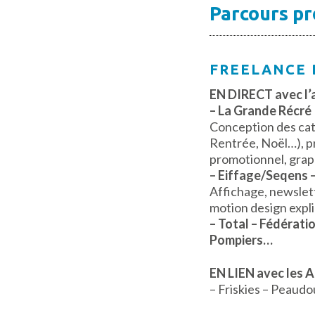
Parcours pr
FREELANCE 
EN DIRECT avec l’
– La Grande Récré
Conception des cat
Rentrée, Noël…), p
promotionnel, grap
– Eiffage/Seqens 
Affichage, newslet
motion design expli
– Total – Fédérati
Pompiers…
EN LIEN avec les 
– Friskies – Peaudo