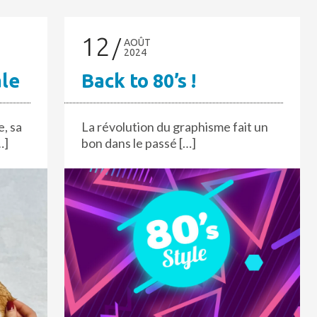
12
AOÛT
2024
le
Back to 80’s !
, sa
La révolution du graphisme fait un
…]
bon dans le passé […]